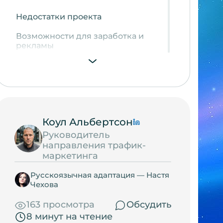
Недостатки проекта
Возможности для заработка и
рекламы
Регистрация и вход в личный
кабинет
Порядок работы
Какой доход можно получать?
Коул Альбертсон
Cashbox: развод или нет?
Руководитель
направления трафик-
Вывод средств
маркетинга
Партнерская программа
Русскоязычная адаптация — Настя
Чехова
Отзывы
163 просмотра
Обсудить
8 минут на чтение