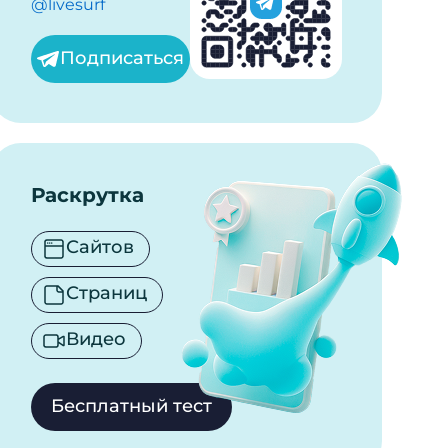
@livesurf
Подписаться
Раскрутка
Сайтов
Страниц
Видео
Бесплатный тест