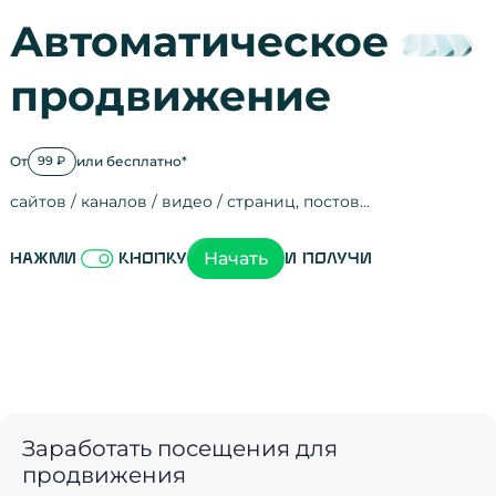
Автоматическое
продвижение
От
или бесплатно*
99 ₽
сайтов / каналов / видео / страниц, постов…
Активность на
посещения
просмотры
регистрации
рефералов
отзывы
упоминания
активность на
активность в с
зрители видео
поведение на 
переходы по с
мотивированн
Начать
Нажми
кнопку
и получи
Заработать посещения для
продвижения