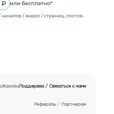
 ₽
или бесплатно*
/ каналов / видео / страниц, постов…
на страницах
а страницах
 соц. сетях
ео
а страницах
 ссылкам
нные лиды
а
Жалоба
Поддержка / Связаться с нами
Рефералы / Партнерам