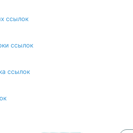
ых ссылок
рки ссылок
ка ссылок
ок