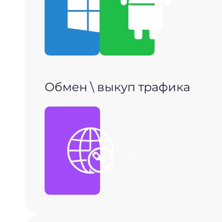
Скачать для
Скачать для
Windows
Android
Обмен \ выкуп трафика
Получить
P2P ссылку