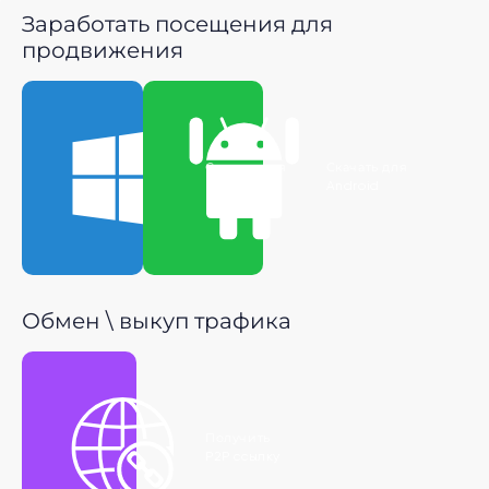
Заработать посещения для
продвижения
Скачать для
Скачать для
Windows
Android
Обмен \ выкуп трафика
Получить
P2P ссылку