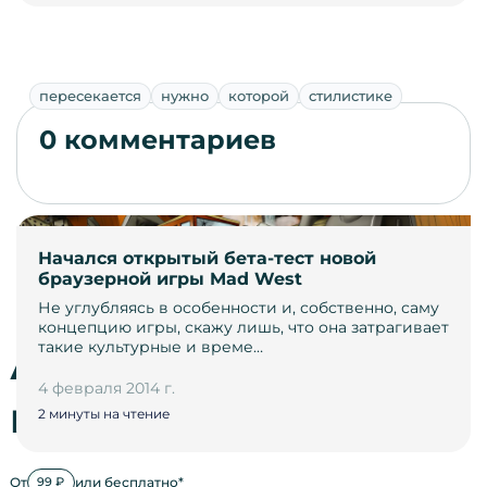
пересекается
нужно
которой
стилистике
0 комментариев
Начался открытый бета-тест новой
браузерной игры Mad West
Не углубляясь в особенности и, собственно, саму
концепцию игры, скажу лишь, что она затрагивает
такие культурные и време…
Автоматическое
4 февраля 2014 г.
продвижение
2 минуты на чтение
От
или бесплатно*
99 ₽