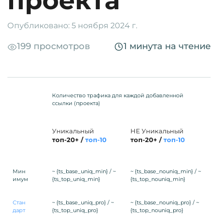
проекта
Опубликовано: 5 ноября 2024 г.
199 просмотров
1 минута на чтение
Количество трафика для каждой добавленной
ссылки (проекта)
Уникальный
НЕ Уникальный
топ-20+ /
топ-10
топ-20+ /
топ-10
Мин
~ {ts_base_uniq_min} / ~
~ {ts_base_nouniq_min} / ~
имум
{ts_top_uniq_min}
{ts_top_nouniq_min}
Стан
~ {ts_base_uniq_pro} / ~
~ {ts_base_nouniq_pro} / ~
дарт
{ts_top_uniq_pro}
{ts_top_nouniq_pro}