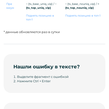
Пре
~ {ts_base_uniq_vip} / ~
~ {ts_base_nouniq_vip} /
~
миум
{ts_top_uniq_vip}
{ts_top_nouniq_vip}
Поднять позицию в
Поднять позицию в топ-1
топ-1
* данные обновляются раз в сутки
Нашли ошибку в тексте?
Выделите фрагмент с ошибкой
Нажмите Ctrl + Enter