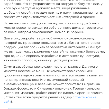
заработок. Кто-то устраивается на вторую работу, те люди, у
кого руки растут из нужного места, ищут различные
шабашки, стройки, кладут плитку и ламинированные полы,
помогают в строительстве частных коттеджей и прочее.
Но не многим приходит в голову, что хорошо подработать
можно, вовсе не выходя из собственного дома, а просто сидя
за компьютером заколачивать немалые барыши.
Для этого, откройет вашу любимую поисковую систему,
которой вы привыкли пользоваться и вбить в поле поиска
следующий запрос - «как заработать в интернете». Вам тут
же выпадет масса различных статей написанных блогерами,
про то, какие сервисы заработка в интернете существуют,
какие есть способы, какие существуют риски.
Суммы заработка также озвучиваются разные. Да, у кого
имеется несколько мощных компьютеров с хорошими
дорогими видеокартами могут попытаться поднять капитал,
копая криптовалюты. Кто-то, имеющий хороший
аналитический ум и везение, может попытаться играть на
биржах форекс или бинарных опционах. Третьи - откроют
интернет-магазин, работающий по системе дропшиппинга
(Кстати там тоже придется решать задачу с
трафиком на
сайт
).