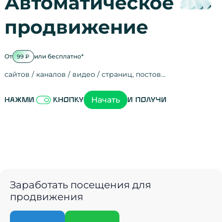
Автоматическое
продвижение
От
или бесплатно*
99 ₽
сайтов / каналов / видео / страниц, постов…
Активность на
посещения
просмотры
регистрации
рефералов
отзывы
упоминания
активность на
активность в с
зрители видео
поведение на 
переходы по с
мотивированн
Начать
Нажми
кнопку
и получи
Заработать посещения для
продвижения