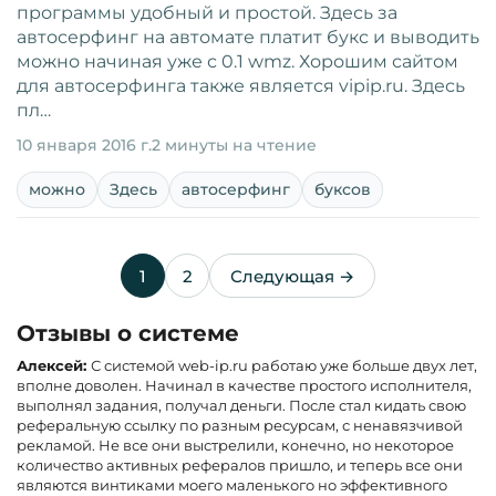
программы удобный и простой. Здесь за
автосерфинг на автомате платит букс и выводить
можно начиная уже с 0.1 wmz. Хорошим сайтом
для автосерфинга также является vipip.ru. Здесь
пл…
10 января 2016 г.
2 минуты на чтение
можно
Здесь
автосерфинг
буксов
1
2
Следующая →
Отзывы о системе
Алексей:
С системой web-ip.ru работаю уже больше двух лет,
вполне доволен. Начинал в качестве простого исполнителя,
выполнял задания, получал деньги. После стал кидать свою
реферальную ссылку по разным ресурсам, с ненавязчивой
рекламой. Не все они выстрелили, конечно, но некоторое
количество активных рефералов пришло, и теперь все они
являются винтиками моего маленького но эффективного