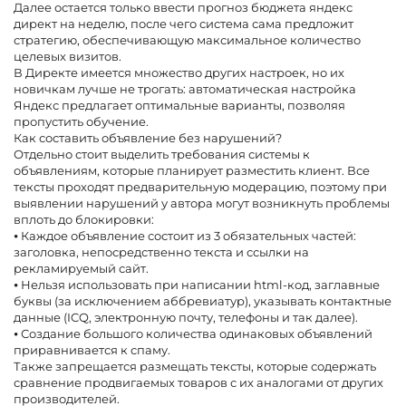
Далее остается только ввести прогноз бюджета яндекс
директ на неделю, после чего система сама предложит
стратегию, обеспечивающую максимальное количество
целевых визитов.
В Директе имеется множество других настроек, но их
новичкам лучше не трогать: автоматическая настройка
Яндекс предлагает оптимальные варианты, позволяя
пропустить обучение.
Как составить объявление без нарушений?
Отдельно стоит выделить требования системы к
объявлениям, которые планирует разместить клиент. Все
тексты проходят предварительную модерацию, поэтому при
выявлении нарушений у автора могут возникнуть проблемы
вплоть до блокировки:
⦁ Каждое объявление состоит из 3 обязательных частей:
заголовка, непосредственно текста и ссылки на
рекламируемый сайт.
⦁ Нельзя использовать при написании html-код, заглавные
буквы (за исключением аббревиатур), указывать контактные
данные (ICQ, электронную почту, телефоны и так далее).
⦁ Создание большого количества одинаковых объявлений
приравнивается к спаму.
Также запрещается размещать тексты, которые содержать
сравнение продвигаемых товаров с их аналогами от других
производителей.