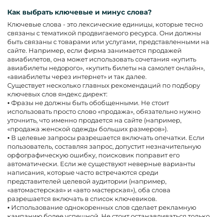
Как выбрать ключевые и минус слова?
Ключевые слова - это лексические единицы, которые тесно
связаны с тематикой продвигаемого ресурса. Они должны
быть связаны с товарами или услугами, представленными на
сайте. Например, если фирма занимается продажей
авиабилетов, она может использовать сочетания «купить
авиабилеты недорого», «купить билеты на самолет онлайн»,
«авиабилеты через интернет» и так далее.
Существует несколько главных рекомендаций по подбору
ключевых слов яндекс директ:
⦁ Фразы не должны быть обобщенными. Не стоит
использовать просто слово «продажа», обязательно нужно
уточнить, что именно продается на сайте (например,
«продажа женской одежды больших размеров»).
⦁ В целевые запросы разрешается включать опечатки. Если
пользователь, составляя запрос, допустит незначительную
орфографическую ошибку, поисковик поправит его
автоматически. Если же существуют неверные варианты
написания, которые часто встречаются среди
представителей целевой аудитории (например,
«автомастерская» и «авто мастерская»), оба слова
разрешается включать в список ключевиков.
⦁ Использование однокоренных слов сделает рекламную
кампанию более успешной. Не стоит останавливаться только