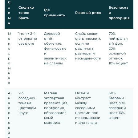
С
х
Сколько
Безопасна
Где
е
тонов
Главный риск
я
применять
м
брать
пропорция
а
М
1 тон + 2-4
Деловой
Слайд может
70%
о
оттенка по
отчёт,
стать плоским,
нейтральн
н
светлоте
обучение,
если не
ый фон,
о
финансовые
различать
20%
х
и
размеры и
основной
р
аналитическ
насыщенность
оттенок,
о
ие слайды
10% акцент
м
н
а
я
А
2-3
Мягкая
Низкий
60%
н
соседних
экспертная
контраст
базовый
а
тона на
презентация,
между
цвет, 30%
л
цветовом
портфолио,
соседними
соседний
о
круге
образовател
цветами при
цвет, 10%
г
ьный
использовани
акцент
о
материал
и для текста
в
а
я