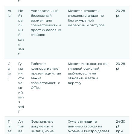
f
Ar
Не
Универсальный
Может выглядеть
20-28
ial
йт
безопасный
слишком стандартно
pt
ра
вариант для
без аккуратной
ль
совместимости и
иерархии и отступов
ны
простых деловых
й
слайдов
san
s
seri
f
C
Гу
Рабочие
Может считываться как
20-28
ali
ма
корпоративные
типовой офисный
pt
br
ни
презентации, где
шаблон, если не
i
сти
важна
обновить цвета и
че
совместимость с
верстку
ск
Office
ий
san
s
seri
f
Ti
Ан
Формальные
Хуже выглядит в
24-30
m
тик
документы и
длинных строках на
pt
es
ва
цитаты, но не
экране и быстро делает
при