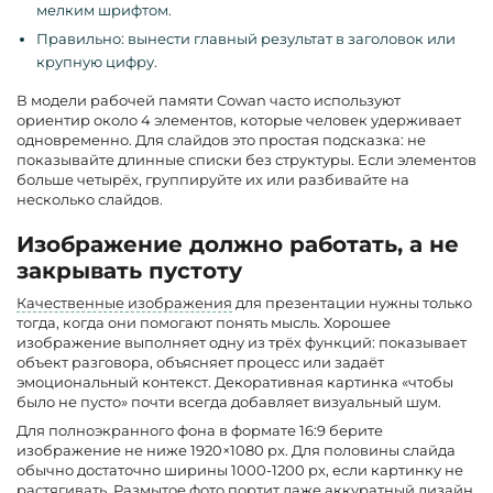
мелким шрифтом.
Правильно: вынести главный результат в заголовок или
крупную цифру.
В модели рабочей памяти Cowan часто используют
ориентир около 4 элементов, которые человек удерживает
одновременно. Для слайдов это простая подсказка: не
показывайте длинные списки без структуры. Если элементов
больше четырёх, группируйте их или разбивайте на
несколько слайдов.
Изображение должно работать, а не
закрывать пустоту
Качественные изображения
для презентации нужны только
тогда, когда они помогают понять мысль. Хорошее
изображение выполняет одну из трёх функций: показывает
объект разговора, объясняет процесс или задаёт
эмоциональный контекст. Декоративная картинка «чтобы
было не пусто» почти всегда добавляет визуальный шум.
Для полноэкранного фона в формате 16:9 берите
изображение не ниже 1920×1080 px. Для половины слайда
обычно достаточно ширины 1000-1200 px, если картинку не
растягивать. Размытое фото портит даже аккуратный дизайн