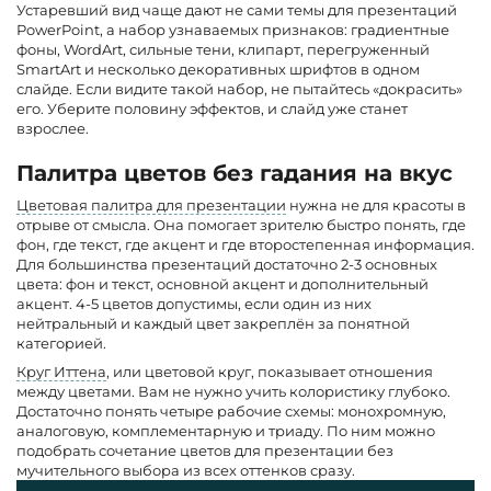
Устаревший вид чаще дают не сами темы для презентаций
PowerPoint, а набор узнаваемых признаков: градиентные
фоны, WordArt, сильные тени, клипарт, перегруженный
SmartArt и несколько декоративных шрифтов в одном
слайде. Если видите такой набор, не пытайтесь «докрасить»
его. Уберите половину эффектов, и слайд уже станет
взрослее.
Палитра цветов без гадания на вкус
Цветовая палитра для презентации
нужна не для красоты в
отрыве от смысла. Она помогает зрителю быстро понять, где
фон, где текст, где акцент и где второстепенная информация.
Для большинства презентаций достаточно 2-3 основных
цвета: фон и текст, основной акцент и дополнительный
акцент. 4-5 цветов допустимы, если один из них
нейтральный и каждый цвет закреплён за понятной
категорией.
Круг Иттена
, или цветовой круг, показывает отношения
между цветами. Вам не нужно учить колористику глубоко.
Достаточно понять четыре рабочие схемы: монохромную,
аналоговую,
комплементарную
и триаду. По ним можно
подобрать сочетание цветов для презентации без
мучительного выбора из всех оттенков сразу.