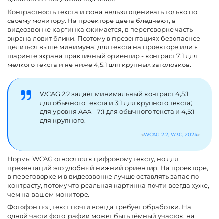
Контрастность текста и фона нельзя оценивать только по
своему монитору. На проекторе цвета бледнеют, в
видеозвонке картинка сжимается, в переговорке часть
экрана ловит блики. Поэтому в презентациях безопаснее
целиться выше минимума: для текста на проекторе или в
шаринге экрана практичный ориентир - контраст 7:1 для
мелкого текста и не ниже 4,5:1 для крупных заголовков.
WCAG 2.2 задаёт минимальный контраст 4,5:1
для обычного текста и 3:1 для крупного текста;
для уровня AAA - 7:1 для обычного текста и 4,5:1
для крупного.
WCAG 2.2, W3C, 2024
Нормы WCAG относятся к цифровому тексту, но для
презентаций это удобный нижний ориентир. На проекторе,
в переговорке и в видеозвонке лучше оставлять запас по
контрасту, потому что реальная картинка почти всегда хуже,
чем на вашем мониторе.
Фотофон под текст почти всегда требует обработки. На
одной части фотографии может быть тёмный участок, на