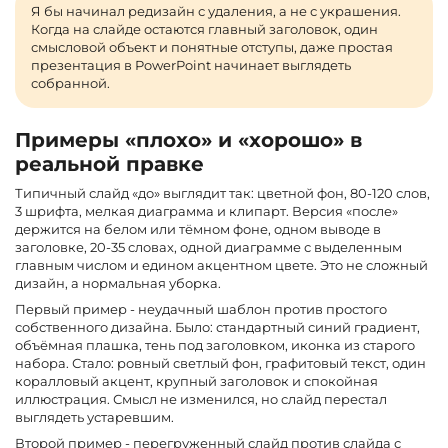
Я бы начинал редизайн с удаления, а не с украшения.
Когда на слайде остаются главный заголовок, один
смысловой объект и понятные отступы, даже простая
презентация в PowerPoint начинает выглядеть
собранной.
Примеры «плохо» и «хорошо» в
реальной правке
Типичный слайд «до» выглядит так: цветной фон, 80-120 слов,
3 шрифта, мелкая диаграмма и клипарт. Версия «после»
держится на белом или тёмном фоне, одном выводе в
заголовке, 20-35 словах, одной диаграмме с выделенным
главным числом и едином акцентном цвете. Это не сложный
дизайн, а нормальная уборка.
Первый пример - неудачный шаблон против простого
собственного дизайна. Было: стандартный синий градиент,
объёмная плашка, тень под заголовком, иконка из старого
набора. Стало: ровный светлый фон, графитовый текст, один
коралловый акцент, крупный заголовок и спокойная
иллюстрация. Смысл не изменился, но слайд перестал
выглядеть устаревшим.
Второй пример - перегруженный слайд против слайда с