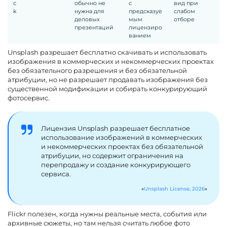
c
обычно не
с
вид при
k
нужна для
предсказуе
слабом
деловых
мым
отборе
презентаций
лицензиро
ванием
Unsplash разрешает бесплатно скачивать и использовать
изображения в коммерческих и некоммерческих проектах
без обязательного разрешения и без обязательной
атрибуции, но не разрешает продавать изображения без
существенной модификации и собирать конкурирующий
фотосервис.
Лицензия Unsplash разрешает бесплатное
использование изображений в коммерческих
и некоммерческих проектах без обязательной
атрибуции, но содержит ограничения на
перепродажу и создание конкурирующего
сервиса.
Unsplash License, 2026
Flickr полезен, когда нужны реальные места, события или
архивные сюжеты, но там нельзя считать любое фото