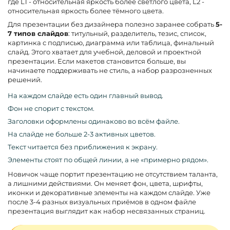
где L1 - относительная яркость более светлого цвета, L2 -
относительная яркость более тёмного цвета.
Для презентации без дизайнера полезно заранее собрать
5-
7 типов слайдов
: титульный, разделитель, тезис, список,
картинка с подписью, диаграмма или таблица, финальный
слайд. Этого хватает для учебной, деловой и проектной
презентации. Если макетов становится больше, вы
начинаете поддерживать не стиль, а набор разрозненных
решений.
На каждом слайде есть один главный вывод.
Фон не спорит с текстом.
Заголовки оформлены одинаково во всём файле.
На слайде не больше 2-3 активных цветов.
Текст читается без приближения к экрану.
Элементы стоят по общей линии, а не «примерно рядом».
Новичок чаще портит презентацию не отсутствием таланта,
а лишними действиями. Он меняет фон, цвета, шрифты,
иконки и декоративные элементы на каждом слайде. Уже
после 3-4 разных визуальных приёмов в одном файле
презентация выглядит как набор несвязанных страниц.