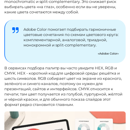
monochromatic и split-complementary. Это снижает риск
выбирать цвета «на глаз», особенно если вы не уверены,
какие цвета сочетаются между собой.
Adobe Color помогает подбирать гармоничные
цветовые сочетания по схемам цветового круга:
комплементарной, аналоговой, триадной,
монохромной и split-complementary.
Adobe Color
В сервисах подбора палитр вы часто увидите HEX, RGB и
CMYK. HEX - короткий код для цифровой среды: решётка и
шесть символов. RGB собирает цвет на экране из красного,
зелёного и синего каналов, поэтому он нужен для
презентаций, сайтов и интерфейсов. CMYK относится к
печати; там цвет получается из голубой, пурпурной, жёлтой
и чёрной краски, и для обычного показа слайдов этот
формат редко становится главным.