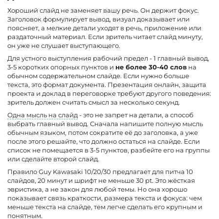
Хороший слайд не заменяет вашу речь. Он держит фокус.
Заголовок формулирует вывод, визуал доказывает или
поясняет, а мелкие детали уходят в речь, приложение или
раздаточный материал. Если зритель читает слайд минуту,
он уже не слушает выступающего.
Для устного выступления рабочий предел - 1 главный вывод,
3-5 коротких опорных пунктов и
не более 30-40 слов
на
обычном содержательном слайде. Если нужно больше
текста, это формат документа. Презентация онлайн, защита
проекта и доклад в переговорке требуют другого поведения:
зритель должен считать смысл за несколько секунд.
Одна мысль на слайд
- это не запрет на детали, а способ
выбрать главный вывод. Сначала напишите полную мысль
обычным языком, потом сократите её до заголовка, а уже
после этого решайте, что должно остаться на слайде. Если
список не помещается в 3-5 пунктов, разбейте его на группы
или сделайте второй слайд.
Правило Guy Kawasaki 10/20/30 предлагает для питча 10
слайдов, 20 минут и шрифт не меньше 30 pt. Это жёсткая
эвристика, а не закон для любой темы. Но она хорошо
показывает связь краткости, размера текста и фокуса: чем
меньше текста на слайде, тем легче сделать его крупным и
понятным.