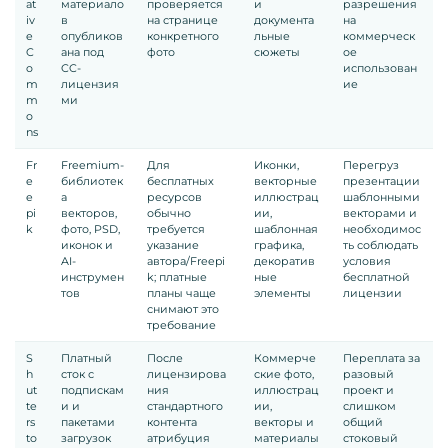
at
материало
проверяется
и
разрешения
iv
в
на странице
документа
на
e
опубликов
конкретного
льные
коммерческ
C
ана под
фото
сюжеты
ое
o
CC-
использован
m
лицензия
ие
m
ми
o
ns
Fr
Freemium-
Для
Иконки,
Перегруз
e
библиотек
бесплатных
векторные
презентации
e
а
ресурсов
иллюстрац
шаблонными
pi
векторов,
обычно
ии,
векторами и
k
фото, PSD,
требуется
шаблонная
необходимос
иконок и
указание
графика,
ть соблюдать
AI-
автора/Freepi
декоратив
условия
инструмен
k; платные
ные
бесплатной
тов
планы чаще
элементы
лицензии
снимают это
требование
S
Платный
После
Коммерче
Переплата за
h
сток с
лицензирова
ские фото,
разовый
ut
подпискам
ния
иллюстрац
проект и
te
и и
стандартного
ии,
слишком
rs
пакетами
контента
векторы и
общий
to
загрузок
атрибуция
материалы
стоковый