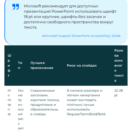
Microsoft рекомендует для доступных
презентаций PowerPoint использовать шрифт
18 pt или крупнее, шрифты без засечек и
достаточно свободного пространства вокруг
текста.
Microsoft Support (PowerPoint accessibility), 2026
Разм
Ш
ер
р
осно
Ти
Лучшее
и
Риск на слайдах
вног
п
применение
ф
о
т
текст
а
M
Гео
Современные
В мелком размере и
22-28
o
ме
заголовки,
лёгком начертании
pt
nt
тр
короткие тезисы,
может выглядеть
se
ич
продуктовые и
плотным; лучше
rr
еск
образовательны
использовать
at
ий
е слайды
Regular/SemiBold/Bold
san
s
seri