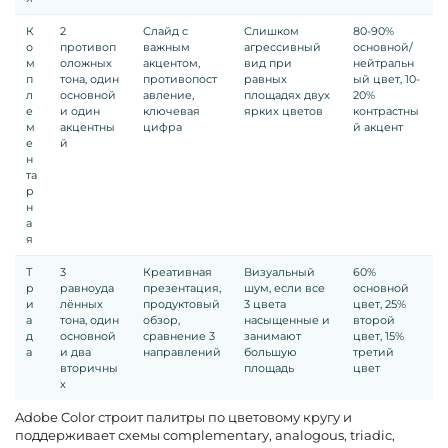
К
2
Слайд с
Слишком
80-90%
о
противоп
важным
агрессивный
основной/
м
оложных
акцентом,
вид при
нейтральн
п
тона, один
противопост
равных
ый цвет, 10-
л
основной
авление,
площадях двух
20%
е
и один
ключевая
ярких цветов
контрастны
м
акцентны
цифра
й акцент
е
й
н
та
р
н
а
я
Т
3
Креативная
Визуальный
60%
р
равноуда
презентация,
шум, если все
основной
и
лённых
продуктовый
3 цвета
цвет, 25%
а
тона, один
обзор,
насыщенные и
второй
д
основной
сравнение 3
занимают
цвет, 15%
а
и два
направлений
большую
третий
вторичны
площадь
цвет
х
Adobe Color строит палитры по цветовому кругу и
поддерживает схемы complementary, analogous, triadic,