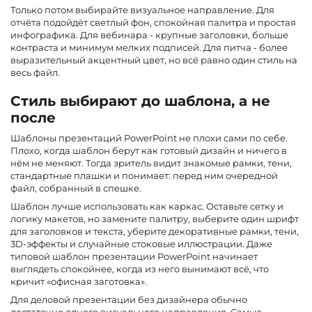
Только потом выбирайте визуальное направление. Для
отчёта подойдёт светлый фон, спокойная палитра и простая
инфографика. Для вебинара - крупные заголовки, больше
контраста и минимум мелких подписей. Для питча - более
выразительный акцентный цвет, но всё равно один стиль на
весь файл.
Стиль выбирают до шаблона, а не
после
Шаблоны презентаций PowerPoint не плохи сами по себе.
Плохо, когда шаблон берут как готовый дизайн и ничего в
нём не меняют. Тогда зритель видит знакомые рамки, тени,
стандартные плашки и понимает: перед ним очередной
файл, собранный в спешке.
Шаблон лучше использовать как каркас. Оставьте сетку и
логику макетов, но замените палитру, выберите один шрифт
для заголовков и текста, уберите декоративные рамки, тени,
3D-эффекты и случайные стоковые иллюстрации. Даже
типовой шаблон презентации PowerPoint начинает
выглядеть спокойнее, когда из него вынимают всё, что
кричит «офисная заготовка».
Для деловой презентации без дизайнера обычно