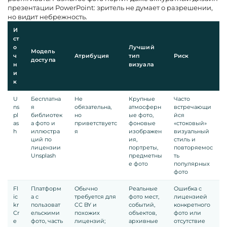
презентации PowerPoint: зритель не думает о разрешении,
но видит небрежность.
И
ст
о
Лучший
Модель
ч
Атрибуция
тип
Риск
доступа
н
визуала
и
к
U
Бесплатна
Не
Крупные
Часто
ns
я
обязательна,
атмосферн
встречающи
pl
библиотек
но
ые фото,
йся
as
а фото и
приветствуетс
фоновые
«стоковый»
h
иллюстра
я
изображен
визуальный
ций по
ия,
стиль и
лицензии
портреты,
повторяемос
Unsplash
предметны
ть
е фото
популярных
фото
Fl
Платформ
Обычно
Реальные
Ошибка с
ic
а с
требуется для
фото мест,
лицензией
kr
пользоват
CC BY и
событий,
конкретного
Cr
ельскими
похожих
объектов,
фото или
e
фото, часть
лицензий;
архивные
отсутствие