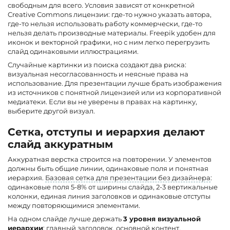
свободным для всего. Условия зависят от конкретной
Creative Commons лицензии: где-то нужно указать автора,
где-то нельзя использовать работу коммерчески, где-то
нельзя делать производные материалы. Freepik удобен для
иконок и векторной графики, но с ним легко перегрузить
слайд одинаковыми иллюстрациями.
Случайные картинки из поиска создают два риска:
визуальная несогласованность и неясные права на
использование. Для презентации лучше брать изображения
из источников с понятной лицензией или из корпоративной
медиатеки. Если вы не уверены в правах на картинку,
выберите другой визуал.
Сетка, отступы и иерархия делают
слайд аккуратным
Аккуратная верстка строится на повторении. У элементов
должны быть общие линии, одинаковые поля и понятная
иерархия.
Базовая сетка для презентации без дизайнера
:
одинаковые поля 5-8% от ширины слайда, 2-3 вертикальные
колонки, единая линия заголовков и одинаковые отступы
между повторяющимися элементами.
На одном слайде лучше держать
3 уровня визуальной
иерархии
: главный заголовок, основной контент,