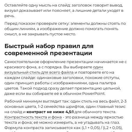
Оставляйте одну мысль на слайд: заголовок говорит вывод,
визуал доказывает или поясняет, а лишние детали уходят в
речь.
Перед показом проверьте сетку: элементы должны стоять по
общим линиям, а изображение должно помогать понять
смысл, а не закрывать пустое место.
Быстрый набор правил для
современной презентации
Самостоятельное оформление презентации начинается не с
красивого фона, а с порядка. Вы выбираете
один
визуальный стиль для всего файла
и повторяете его на
каждом слайде: одинаковые заголовки, похожие отступы,
один принцип работы с изображениями, одна палитра
цветов. Такой подход сразу делает презентацию цельной,
даже если вы собираете её в обычном PowerPoint.
Рабочий минимум выглядит так: один стиль на весь файл, 2-3
основных цвета, 1-2 семейства шрифтов, один главный тезис
на слайд и
контраст не ниже 4,5:1
для обычного текста.
Контрастность текста и фона
- это разница между яркостью
текста и фона; её можно измерить, а не угадывать на глаз.
Формула контраста записывается как (L1 + 0,05) / (L2 + 0,05),