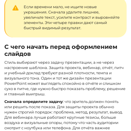
Если времени мало, не ищите новые
украшения. Сначала удалите лишнее,
увеличьте текст, усилите контраст и выровняйте
элементы. Эти четыре правки дают самый
быстрый видимый результат.
С чего начать перед оформлением
слайдов
Стиль выбирают через задачу презентации, а не через
настроение шаблона. Защита проекта, вебинар, отчёт, питч
и учебный доклад требуют разной плотности, темпа и
визуального тона. Один и тот же дизайн презентации
PowerPoint может выглядеть спокойно в отчёте и слишком
сухо в питче, где нужно быстро показать проблему, решение
и главный выигрыш.
Сначала определите задачу
: что зритель должен понять
или решить после показа. Для защиты проекта обычно
нужен строгий порядок: проблема, метод, результат, вывод.
Для вебинара лучше работают крупные тезисы, больше
воздуха и визуальные опоры, потому что часть аудитории
смотрит с ноутбука или телефона. Для отчёта важнее