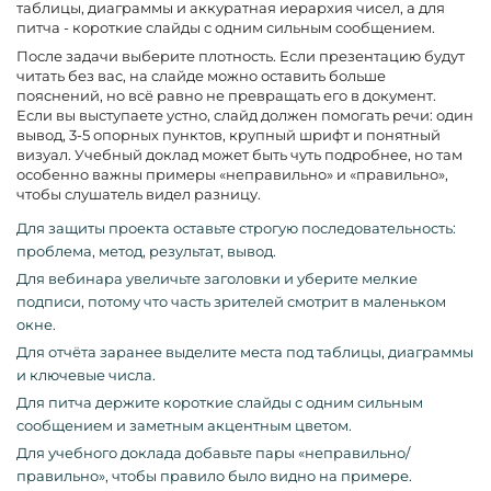
таблицы, диаграммы и аккуратная иерархия чисел, а для
питча - короткие слайды с одним сильным сообщением.
После задачи выберите плотность. Если презентацию будут
читать без вас, на слайде можно оставить больше
пояснений, но всё равно не превращать его в документ.
Если вы выступаете устно, слайд должен помогать речи: один
вывод, 3-5 опорных пунктов, крупный шрифт и понятный
визуал. Учебный доклад может быть чуть подробнее, но там
особенно важны примеры «неправильно» и «правильно»,
чтобы слушатель видел разницу.
Для защиты проекта оставьте строгую последовательность:
проблема, метод, результат, вывод.
Для вебинара увеличьте заголовки и уберите мелкие
подписи, потому что часть зрителей смотрит в маленьком
окне.
Для отчёта заранее выделите места под таблицы, диаграммы
и ключевые числа.
Для питча держите короткие слайды с одним сильным
сообщением и заметным акцентным цветом.
Для учебного доклада добавьте пары «неправильно/
правильно», чтобы правило было видно на примере.