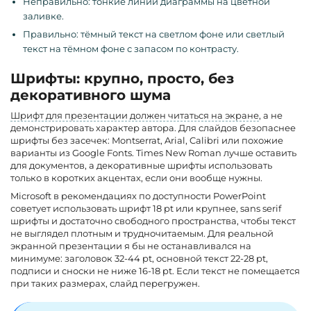
Неправильно: тонкие линии диаграммы на цветной
заливке.
Правильно: тёмный текст на светлом фоне или светлый
текст на тёмном фоне с запасом по контрасту.
Шрифты: крупно, просто, без
декоративного шума
Шрифт для презентации должен читаться на экране
, а не
демонстрировать характер автора. Для слайдов безопаснее
шрифты без засечек: Montserrat, Arial, Calibri или похожие
варианты из Google Fonts. Times New Roman лучше оставить
для документов, а декоративные шрифты использовать
только в коротких акцентах, если они вообще нужны.
Microsoft в рекомендациях по доступности PowerPoint
советует использовать шрифт 18 pt или крупнее, sans serif
шрифты и достаточно свободного пространства, чтобы текст
не выглядел плотным и трудночитаемым. Для реальной
экранной презентации я бы не останавливался на
минимуме: заголовок 32-44 pt, основной текст 22-28 pt,
подписи и сноски не ниже 16-18 pt. Если текст не помещается
при таких размерах, слайд перегружен.