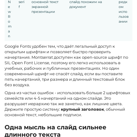
N
seri
основной текст
слайд похожим на
редк
e
f
экранной
документ
ом
w
презентации
испо
R
льзов
o
ании
m
a
n
Google Fonts удобен тем, что даёт легальный доступ к
открытым шрифтам и позволяет быстро проверить
начертания. Montserrat доступен как open-source шрифт по
SIL Open Font License, поэтому его легко использовать в
учебных, рабочих и публичных презентациях. Но один
современный шрифт не спасёт слайд, если вы поставите
пять начертаний, три размера и длинный текстовый блок
без воздуха.
Одна из частых ошибок - использовать больше 2 шрифтовых
семейств или 4-5 начертаний на одном слайде. Это
разрушает иерархию так же заметно, как лишние цвета.
Держите простую систему:
крупный заголовок
, обычный
основной текст, небольшие подписи.
Одна мысль на слайд сильнее
длинного текста