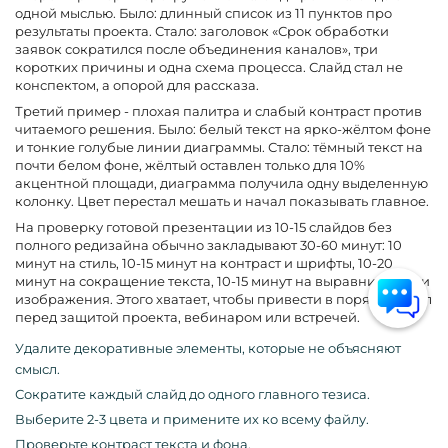
одной мыслью. Было: длинный список из 11 пунктов про
результаты проекта. Стало: заголовок «Срок обработки
заявок сократился после объединения каналов», три
коротких причины и одна схема процесса. Слайд стал не
конспектом, а опорой для рассказа.
Третий пример - плохая палитра и слабый контраст против
читаемого решения. Было: белый текст на ярко-жёлтом фоне
и тонкие голубые линии диаграммы. Стало: тёмный текст на
почти белом фоне, жёлтый оставлен только для 10%
акцентной площади, диаграмма получила одну выделенную
колонку. Цвет перестал мешать и начал показывать главное.
На проверку готовой презентации из 10-15 слайдов без
полного редизайна обычно закладывают 30-60 минут: 10
минут на стиль, 10-15 минут на контраст и шрифты, 10-20
минут на сокращение текста, 10-15 минут на выравнивание и
изображения. Этого хватает, чтобы привести в порядок файл
перед защитой проекта, вебинаром или встречей.
Удалите декоративные элементы, которые не объясняют
смысл.
Сократите каждый слайд до одного главного тезиса.
Выберите 2-3 цвета и примените их ко всему файлу.
Проверьте контраст текста и фона.