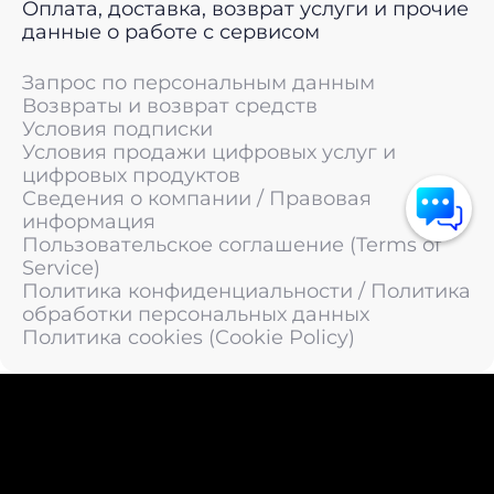
Оплата, доставка, возврат услуги и прочие
данные о работе с сервисом
Запрос по персональным данным
Возвраты и возврат средств
Условия подписки
Условия продажи цифровых услуг и
цифровых продуктов
Сведения о компании / Правовая
информация
Пользовательское соглашение (Terms of
Service)
Политика конфиденциальности / Политика
обработки персональных данных
Политика cookies (Cookie Policy)
© 2011 —
2026
LIVEsurf.org