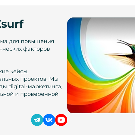
surf
рма для повышения
нческих факторов
кие кейсы,
альных проектов. Мы
ы digital-маркетинга,
льной и проверенной