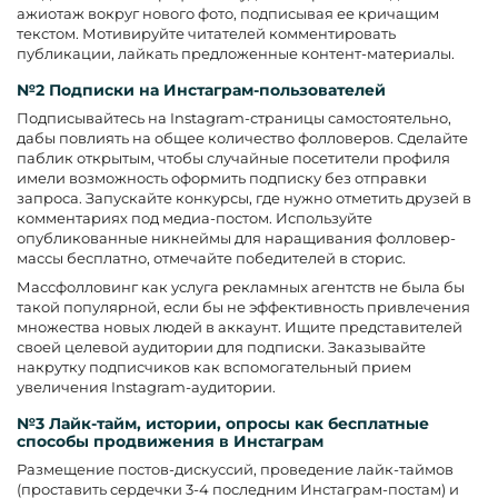
ажиотаж вокруг нового фото, подписывая ее кричащим
текстом. Мотивируйте читателей комментировать
публикации, лайкать предложенные контент-материалы.
№2 Подписки на Инстаграм-пользователей
Подписывайтесь на Instagram-страницы самостоятельно,
дабы повлиять на общее количество фолловеров. Сделайте
паблик открытым, чтобы случайные посетители профиля
имели возможность оформить подписку без отправки
запроса. Запускайте конкурсы, где нужно отметить друзей в
комментариях под медиа-постом. Используйте
опубликованные никнеймы для наращивания фолловер-
массы бесплатно, отмечайте победителей в сторис.
Массфолловинг как услуга рекламных агентств не была бы
такой популярной, если бы не эффективность привлечения
множества новых людей в аккаунт. Ищите представителей
своей целевой аудитории для подписки. Заказывайте
накрутку подписчиков как вспомогательный прием
увеличения Instagram-аудитории.
№3 Лайк-тайм, истории, опросы как бесплатные
способы продвижения в Инстаграм
Размещение постов-дискуссий, проведение лайк-таймов
(проставить сердечки 3-4 последним Инстаграм-постам) и