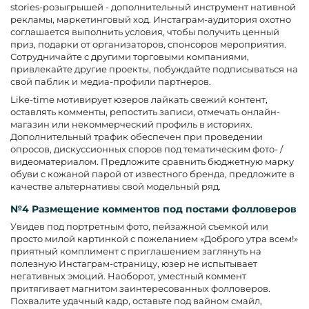
stories-розыгрышей - дополнительный инструмент нативной
рекламы, маркетинговый ход. Инстаграм-аудитория охотно
соглашается выполнить условия, чтобы получить ценный
приз, подарки от организаторов, спонсоров мероприятия.
Сотрудничайте с другими торговыми компаниями,
привлекайте другие проекты, побуждайте подписываться на
свой паблик и медиа-профили партнеров.
Like-time мотивирует юзеров лайкать свежий контент,
оставлять комменты, репостить записи, отмечать онлайн-
магазин или некоммерческий профиль в историях.
Дополнительный трафик обеспечен при проведении
опросов, дискуссионных споров под тематическим фото- /
видеоматериалом. Предложите сравнить бюджетную марку
обуви с кожаной парой от известного бренда, предложите в
качестве альтернативы свой модельный ряд.
№4 Размещение комментов под постами фолловеров
Увидев под портретным фото, пейзажной съемкой или
просто милой картинкой с пожеланием «Доброго утра всем!»
приятный комплимент с приглашением заглянуть на
полезную Инстаграм-страницу, юзер не испытывает
негативных эмоций. Наоборот, уместный коммент
притягивает магнитом заинтересованных фолловеров.
Похвалите удачный кадр, оставьте под вайном смайл,