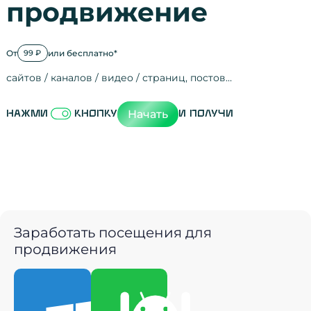
продвижение
От
или бесплатно*
99 ₽
сайтов / каналов / видео / страниц, постов…
Активность на
посещения
просмотры
регистрации
рефералов
отзывы
упоминания
активность на
активность в с
зрители видео
поведение на 
переходы по с
мотивированн
Начать
Нажми
кнопку
и получи
Заработать посещения для
продвижения