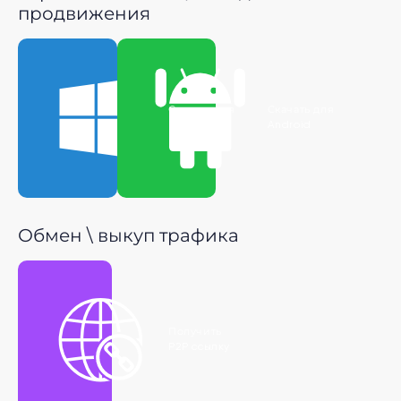
продвижения
Скачать для
Скачать для
Windows
Android
Обмен \ выкуп трафика
Получить
P2P ссылку