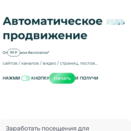
Автоматическое
продвижение
От
или бесплатно*
99 ₽
сайтов / каналов / видео / страниц, постов…
Активность на
посещения
просмотры
регистрации
рефералов
отзывы
упоминания
активность на
активность в с
зрители видео
поведение на 
переходы по с
мотивированн
Начать
Нажми
кнопку
и получи
Заработать посещения для