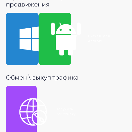
продвижения
Скачать для
Скачать для
Windows
Android
Обмен \ выкуп трафика
Получить
P2P ссылку