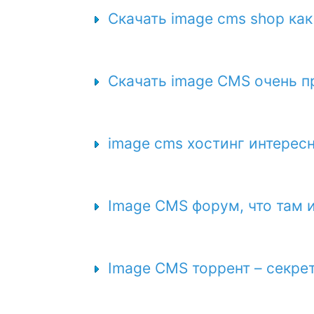
Скачать image cms shop как
Скачать image CMS очень п
image cms хостинг интерес
Image CMS форум, что там 
Image CMS торрент – секре