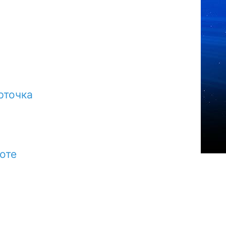
рточка
оте