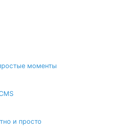
 простые моменты
e CMS
тно и просто