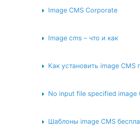
Image CMS Corporate
Image cms – что и как
Как установить image CMS
No input file specified imag
Шаблоны image CMS беспла