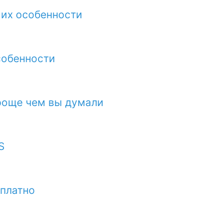
 их особенности
собенности
роще чем вы думали
S
сплатно