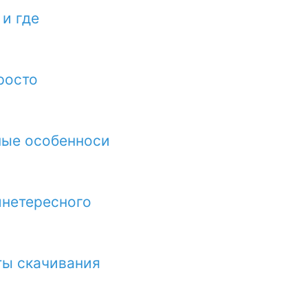
 и где
росто
ные особенноси
инетересного
ты скачивания