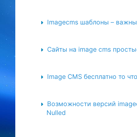
Imagecms шаблоны – важны
Сайты на image cms прост
Image CMS бесплатно то чт
Возможности версий imagecm
Nulled