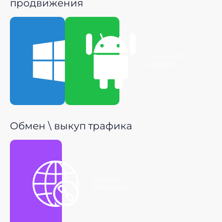
продвижения
Скачать для
Скачать для
Windows
Android
Обмен \ выкуп трафика
Получить
P2P ссылку