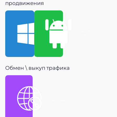
продвижения
Скачать для
Скачать для
Windows
Android
Обмен \ выкуп трафика
Получить
P2P ссылку