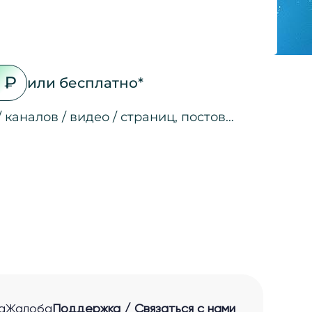
 ₽
или бесплатно*
/ каналов / видео / страниц, постов…
на страницах
а страницах
 соц. сетях
ео
а страницах
 ссылкам
нные лиды
а
Жалоба
Поддержка / Связаться с нами