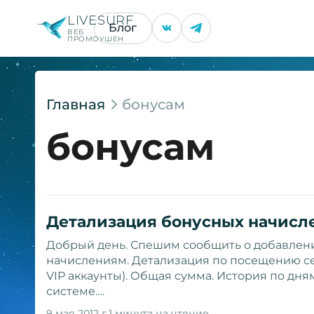
LIVESURF
Блог
ВЕБ
ПРОМОУШЕН
Главная
бонусам
бонусам
Детализация бонусных начисл
Добрый день. Спешим сообщить о добавлен
начислениям. Детализация по посещению се
VIP аккаунты). Общая сумма. История по дн
системе.…
9 мая 2012 г.
1 минута на чтение