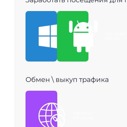
Скачать для
Скачать для
Windows
Android
Обмен \ выкуп трафика
Получить
P2P ссылку