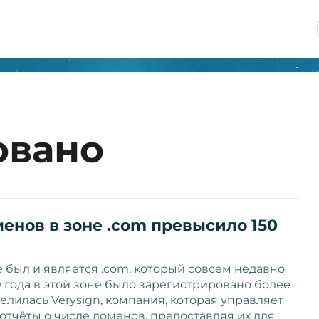
овано
енов в зоне .com превысило 150
был и является .com, который совсем недавно
 года в этой зоне было зарегистрировано более
лилась Verysign, компания, которая управляет
отчёты о числе доменов, предоставляя их для