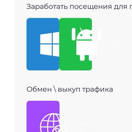
Заработать посещения для
Скачать для
Скачать для
Windows
Android
Обмен \ выкуп трафика
Получить
P2P ссылку