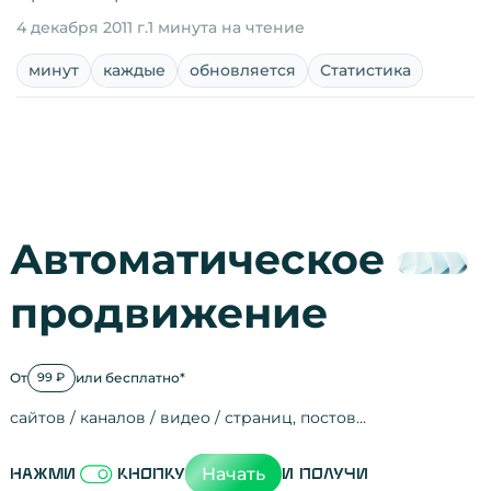
4 декабря 2011 г.
1 минута на чтение
минут
каждые
обновляется
Статистика
Автоматическое
продвижение
От
или бесплатно*
99 ₽
сайтов / каналов / видео / страниц, постов…
Активность на
посещения
просмотры
регистрации
рефералов
отзывы
упоминания
активность на
активность в с
зрители видео
поведение на 
переходы по с
мотивированн
Начать
Нажми
кнопку
и получи