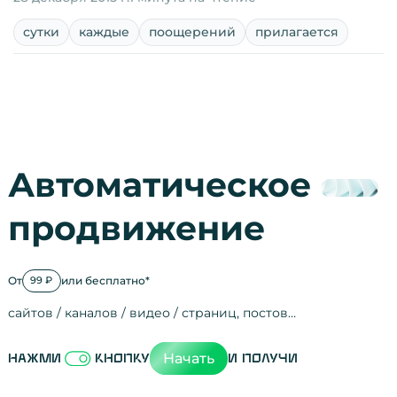
сутки
каждые
поощерений
прилагается
Автоматическое
продвижение
От
или бесплатно*
99 ₽
сайтов / каналов / видео / страниц, постов…
Активность на
посещения
просмотры
регистрации
рефералов
отзывы
упоминания
активность на
активность в с
зрители видео
поведение на 
переходы по с
мотивированн
Начать
Нажми
кнопку
и получи