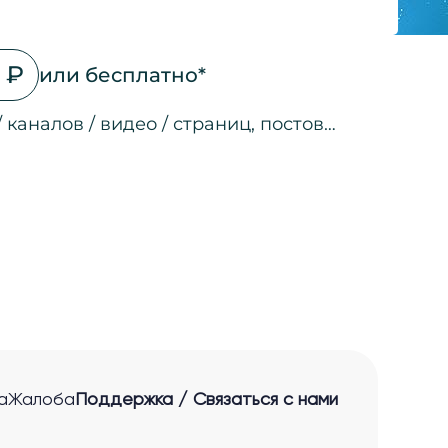
 ₽
или бесплатно*
/ каналов / видео / страниц, постов…
на страницах
а страницах
 соц. сетях
ео
а страницах
 ссылкам
нные лиды
а
Жалоба
Поддержка / Связаться с нами