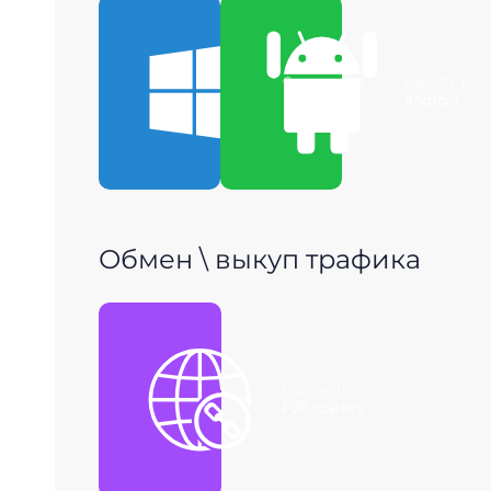
Скачать для
Скачать для
Windows
Android
Обмен \ выкуп трафика
Получить
P2P ссылку