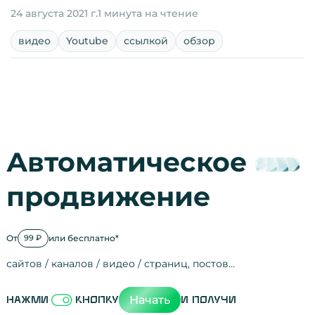
24 августа 2021 г.
1 минута на чтение
видео
Youtube
ссылкой
обзор
Автоматическое
продвижение
От
или бесплатно*
99 ₽
сайтов / каналов / видео / страниц, постов…
Активность на
посещения
просмотры
регистрации
рефералов
отзывы
упоминания
активность на
активность в с
зрители видео
поведение на 
переходы по с
мотивированн
Начать
Нажми
кнопку
и получи