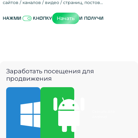
сайтов / каналов / видео / страниц, постов…
Активность на
посещения
просмотры
регистрации
рефералов
отзывы
упоминания
активность на
активность в с
зрители видео
поведение на 
переходы по с
мотивированн
Начать
Нажми
кнопку
и получи
Заработать посещения для
продвижения
Скачать для
Скачать для
Windows
Android