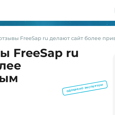
тзывы FreeSap ru делают сайт более пр
ы FreeSap ru
олее
ным
ОДОБРЕНО ЭКСПЕРТОМ