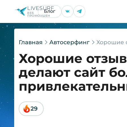
LIVESURF
Блог
ВЕБ
ПРОМОУШЕН
Главная
Автосерфинг
Хорошие о
Хорошие отзыв
делают сайт б
привлекатель
29