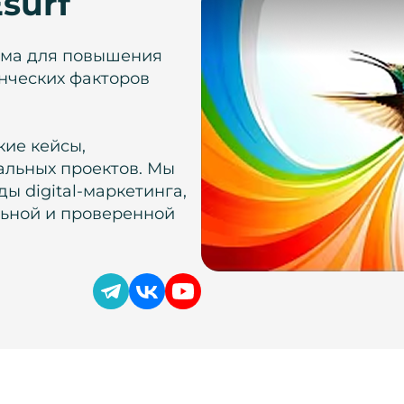
surf
рма для повышения
нческих факторов
кие кейсы,
альных проектов. Мы
ы digital-маркетинга,
льной и проверенной