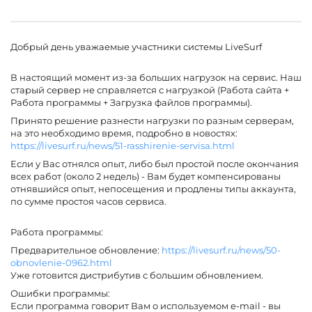
Добрый день уважаемые участники системы LiveSurf
В настоящий момент из-за больших нагрузок на сервис. Наш
старый сервер не справляется с нагрузкой (Работа сайта +
Работа программы + Загрузка файлов программы).
Принято решение разнести нагрузки по разным серверам,
на это необходимо время, подробно в новостях:
https://livesurf.ru/news/51-rasshirenie-servisa.html
Если у Вас отнялся опыт, либо был простой после окончания
всех работ (около 2 недель) - Вам будет компенсированы
отнявшийся опыт, непосещения и продлены типы аккаунта,
по сумме простоя часов сервиса.
Работа программы:
Предварительное обновление:
https://livesurf.ru/news/50-
obnovlenie-0962.html
Уже готовится дистрибутив с большим обновлением.
Ошибки программы:
Если программа говорит Вам о используемом e-mail - вы