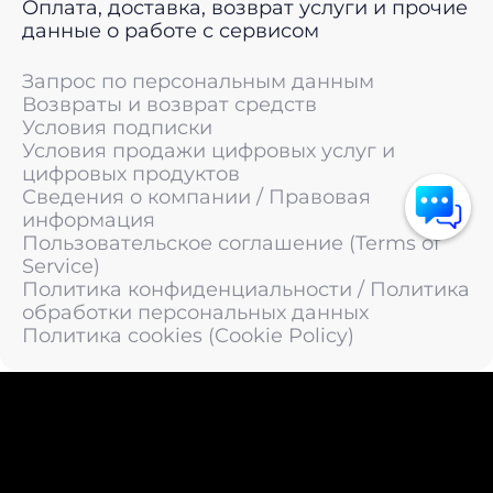
Оплата, доставка, возврат услуги и прочие
данные о работе с сервисом
Запрос по персональным данным
Возвраты и возврат средств
Условия подписки
Условия продажи цифровых услуг и
цифровых продуктов
Сведения о компании / Правовая
информация
Пользовательское соглашение (Terms of
Service)
Политика конфиденциальности / Политика
обработки персональных данных
Политика cookies (Cookie Policy)
© 2011 —
2026
LIVEsurf.org