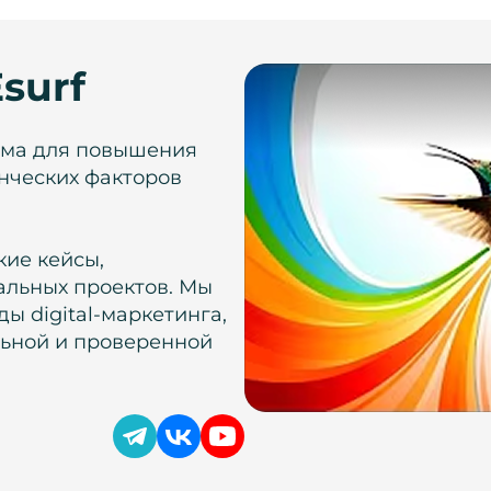
surf
рма для повышения
нческих факторов
кие кейсы,
альных проектов. Мы
ы digital-маркетинга,
льной и проверенной