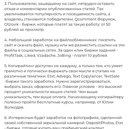
3. Пользователю, зашедшему на сайт, нетрудно оставить
отзыв и комментарии опубликованных статей. Так
увеличивается популярность и посещаемость сайта, а
владелец становится победителем. Qcomment Форумок,
Otzovik - биржи, которые платят за такую работу: от 50
рублей за просмотр.
4. Небольшой заработок на файлообменниках: посетить
сайт и скачать файл, музыку или же разместить ссылки на эти
файлы в социальных сетях. За один клик биржи заданий -
ProfitTask, Liked, Vzadache, JoBing - платят 10 рублей.
5. Копирайтинг доступен не каждому, а только тем, кто умеет
грамотно и логически выражать свои мысли в статьях на
различные тематики. Etxt, Advego, Text Copylancer, TextSale
-биржи такого заработка. Нужно зарегистрироваться,
выбрать заказ, оформить его. Главное условие - это высокий
процент уникальности ваших статей. Чем выше
уникальность, тем выше оплата. Начинающему копирайтеру
полезно пройти бесплатные курсы, например, от Юлии
Волкодав.
6. Интересным будет заработок на фотографиях, сделанной
своей собственной зеркальной камерой. DepositPhotos, Etxt
- биржи, готовые купить ваш графический контент.