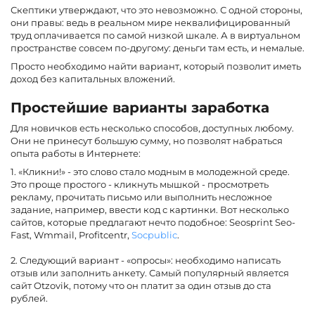
Скептики утверждают, что это невозможно. С одной стороны,
они правы: ведь в реальном мире неквалифицированный
труд оплачивается по самой низкой шкале. А в виртуальном
пространстве совсем по-другому: деньги там есть, и немалые.
Просто необходимо найти вариант, который позволит иметь
доход без капитальных вложений.
Простейшие варианты заработка
Для новичков есть несколько способов, доступных любому.
Они не принесут большую сумму, но позволят набраться
опыта работы в Интернете:
1. «Кликни!» - это слово стало модным в молодежной среде.
Это проще простого - кликнуть мышкой - просмотреть
рекламу, прочитать письмо или выполнить несложное
задание, например, ввести код с картинки. Вот несколько
сайтов, которые предлагают нечто подобное: Seosprint Seo-
Fast, Wmmail, Profitcentr,
Socpublic
.
2. Следующий вариант - «опросы»: необходимо написать
отзыв или заполнить анкету. Самый популярный является
сайт Otzovik, потому что он платит за один отзыв до ста
рублей.