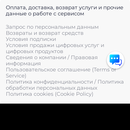
Оплата, доставка, возврат услуги и прочие
данные о работе с сервисом
Запрос по персональным данным
Возвраты и возврат средств
Условия подписки
Условия продажи цифровых услуг и
цифровых продуктов
Сведения о компании / Правовая
информация
Пользовательское соглашение (Terms of
Service)
Политика конфиденциальности / Политика
обработки персональных данных
Политика cookies (Cookie Policy)
© 2011 —
2026
LIVEsurf.org