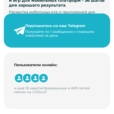
и игр для мобильных платформ - 36 шагов
для хорошего результата
Раскрутка мобильных игр и приложений для
увеличения загрузок и монетизации требует
сложной маркетинговой стратегии. В ст…
Подпишитесь на наш Telegram
24 января 2021 г.
Получайте по 1 сообщению с главными
новостями за день
14 минут на чтение
Пользователи онлайн:
и ещё 16 зарегистрированных и 609 гостей
сейчас на LIVEsurf