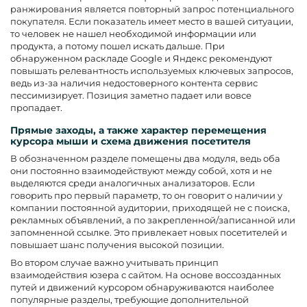
ранжирования является повторный запрос потенциального
покупателя. Если показатель имеет место в вашей ситуации,
то человек не нашел необходимой информации или
продукта, а потому пошел искать дальше. При
обнаруженном раскладе Google и Яндекс рекомендуют
повышать релевантность используемых ключевых запросов,
ведь из-за наличия недостоверного контента сервис
пессимизирует. Позиция заметно падает или вовсе
пропадает.
Прямые заходы, а также характер перемещения
курсора мыши и схема движения посетителя
В обозначенном разделе помещены два модуля, ведь оба
они постоянно взаимодействуют между собой, хотя и не
выделяются среди аналогичных анализаторов. Если
говорить про первый параметр, то он говорит о наличии у
компании постоянной аудитории, приходящей не с поиска,
рекламных объявлений, а по закрепленной/записанной или
запомненной ссылке. Это привлекает новых посетителей и
повышает шанс получения высокой позиции.
Во втором случае важно учитывать принцип
взаимодействия юзера с сайтом. На основе воссозданных
путей и движений курсором обнаруживаются наиболее
популярные разделы, требующие дополнительной