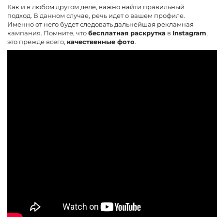
Как и в любом другом деле, важно найти правильный
подход. В данном случае, речь идет о вашем профиле.
Именно от него будет следовать дальнейшая рекламная
кампания. Помните, что
бесплатная раскрутка
в
Instagram
,
это прежде всего,
качественные фото
.