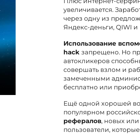
Плюс интернет-серфин
увеличивается. Зарабо
через одну из предло
Яндекс-деньги, QIWI и 
Использование вспомо
hack
запрещено. Но п
автокликеров способн
совершать взлом и раб
замеченными админист
бесплатно или приобре
Ещё одной хорошей во
популярном российско
рефералов
, новых или
пользователи, которые