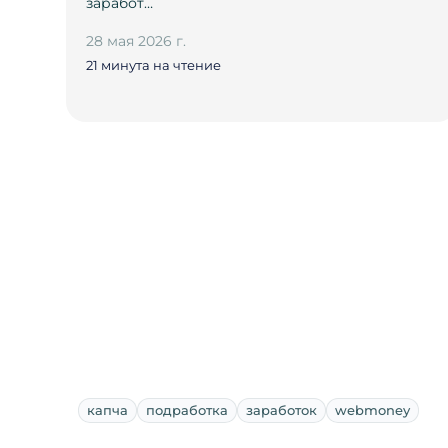
заработ…
28 мая 2026 г.
21 минута на чтение
капча
подработка
заработок
webmoney