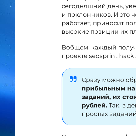
сегодняшний день, ув
и поклонников. И это ч
работает, приносит по
высокие позиции их п
Вобщем, каждый получа
проекте seosprint hack
Сразу можно обр
прибыльным на 
заданий, их сто
рублей.
Так, в д
простых заданий 