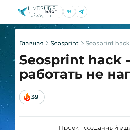
LIVESURF
Блог
ВЕБ
ПРОМОУШЕН
Главная
Seosprint
Seosprint hack
Seosprint hack 
работать не на
39
Проект, созданный ещё 