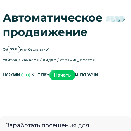
Автоматическое
продвижение
От
или бесплатно*
99 ₽
сайтов / каналов / видео / страниц, постов…
Активность на
посещения
просмотры
регистрации
рефералов
отзывы
упоминания
активность на
активность в с
зрители видео
поведение на 
переходы по с
мотивированн
Начать
Нажми
кнопку
и получи
Заработать посещения для