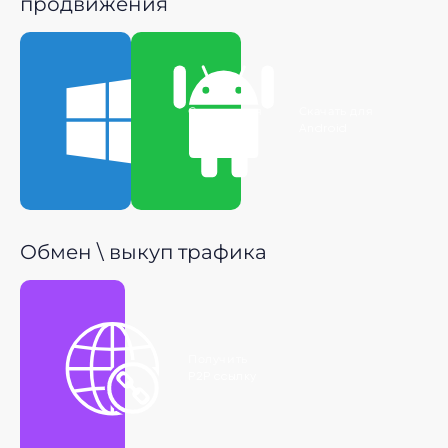
продвижения
Скачать для
Скачать для
Windows
Android
Обмен \ выкуп трафика
Получить
P2P ссылку