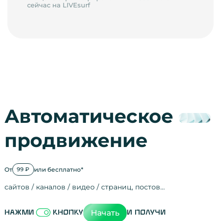
сейчас на LIVEsurf
Автоматическое
продвижение
От
или бесплатно*
99 ₽
сайтов / каналов / видео / страниц, постов…
Активность на
посещения
просмотры
регистрации
рефералов
отзывы
упоминания
активность на
активность в с
зрители видео
поведение на 
переходы по с
мотивированн
Начать
Нажми
кнопку
и получи