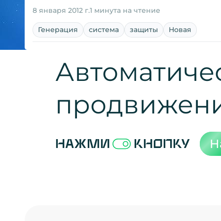
8 января 2012 г.
1 минута на чтение
Генерация
система
защиты
Новая
Автоматиче
продвижен
Н
Нажми
кнопку