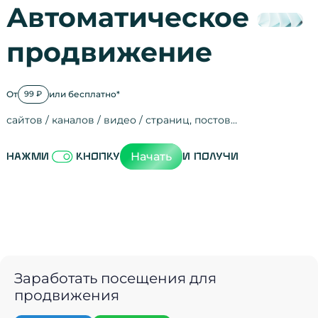
Автоматическое
продвижение
От
или бесплатно*
99 ₽
сайтов / каналов / видео / страниц, постов…
Активность на
посещения
просмотры
регистрации
рефералов
отзывы
упоминания
активность на
активность в с
зрители видео
поведение на 
переходы по с
мотивированн
Начать
Нажми
кнопку
и получи
Заработать посещения для
продвижения