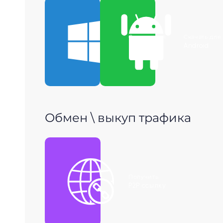
Скачать для
Скачать для
Windows
Android
Обмен \ выкуп трафика
Получить
P2P ссылку