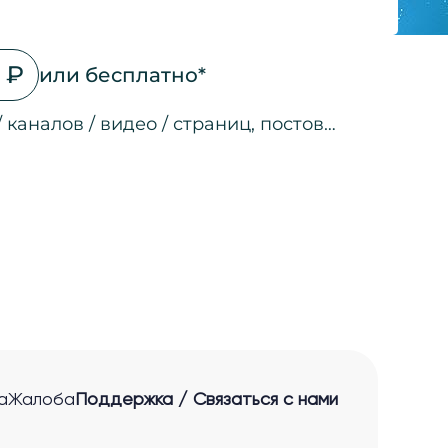
 ₽
или бесплатно*
/ каналов / видео / страниц, постов…
на страницах
а страницах
 соц. сетях
ео
а страницах
 ссылкам
нные лиды
а
Жалоба
Поддержка / Связаться с нами