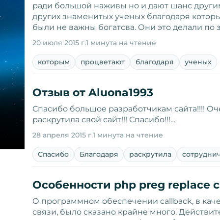
ради большой наживы но и дают шанс другим 
других знаменитых ученых благодаря котор
были не важны богатсва. Они это делали по 
20 июля 2015 г.
1 минута на чтение
которым
процветают
благодаря
ученых
Отзыв от Aluona1993
Спасибо большое разработчикам сайта!!!! Оч
раскрутила свой сайт!!! Спасибо!!!…
28 апреля 2015 г.
1 минута на чтение
Спасибо
Благодаря
раскрутила
сотрудни
Особенности php preg replace c
О программном обеспечении callback, в кач
связи, было сказано крайне много. Действи