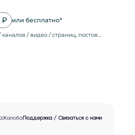
 ₽
или бесплатно*
/ каналов / видео / страниц, постов…
на страницах
а страницах
 соц. сетях
ео
а страницах
 ссылкам
нные лиды
а
Жалоба
Поддержка / Связаться с нами