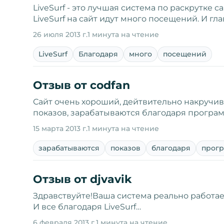
LiveSurf - это лучшая система по раскрутке 
LiveSurf на сайт идут много посещений. И гл
26 июля 2013 г.
1 минута на чтение
LiveSurf
Благодаря
много
посещений
Отзыв от codfan
Сайт очень хороший, дейтвительно накручив
показов, зарабатываются благодаря програм
15 марта 2013 г.
1 минута на чтение
зарабатываются
показов
благодаря
прог
Отзыв от djvavik
Здравствуйте!Ваша система реально работае
И все благодаря LiveSurf…
6 февраля 2013 г.
1 минута на чтение