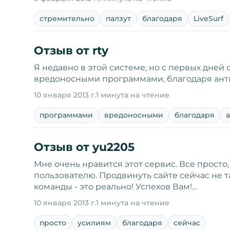
стремительно
палзут
благодаря
LiveSurf
Отзыв от rty
Я недавно в этой системе, но с первых дней 
вредоносными программами, благодаря анти-
10 января 2013 г.
1 минута на чтение
программами
вредоносными
благодаря
Отзыв от yu2205
Мне очень нравится этот сервис. Все просто
пользователю. Продвинуть сайте сейчас не т
команды - это реально! Успехов Вам!…
10 января 2013 г.
1 минута на чтение
просто
усилиям
благодаря
сейчас