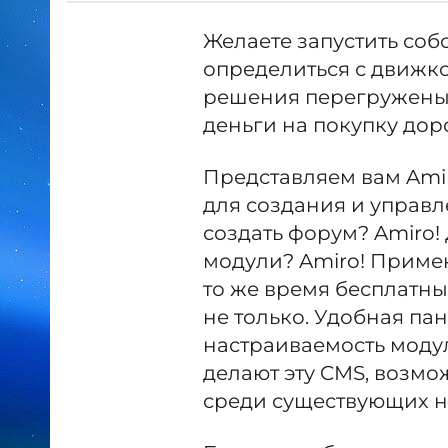
Желаете запустить соб
определиться с движк
решения перегружены
деньги на покупку до
Представляем вам Amir
для создания и управл
создать форум? Amiro
модули? Amiro! Примен
то же время бесплатны
не только. Удобная па
настраиваемость моду
делают эту CMS, возм
среди существующих н