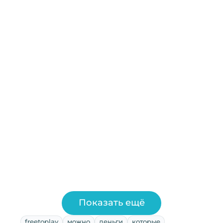
Показать ещё
freetoplay
можно
деньги
которые