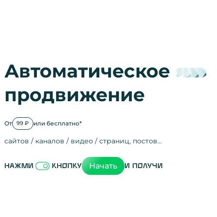
Автоматическое
продвижение
От
или бесплатно*
99 ₽
сайтов / каналов / видео / страниц, постов…
Активность на
посещения
просмотры
регистрации
рефералов
отзывы
упоминания
активность на
активность в с
зрители видео
поведение на 
переходы по с
мотивированн
Начать
Нажми
кнопку
и получи