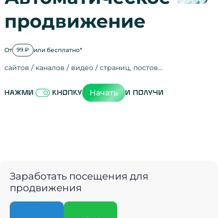
продвижение
От
или бесплатно*
99 ₽
сайтов / каналов / видео / страниц, постов…
Активность на
посещения
просмотры
регистрации
рефералов
отзывы
упоминания
активность на
активность в с
зрители видео
поведение на 
переходы по с
мотивированн
Начать
Нажми
кнопку
и получи
Заработать посещения для
продвижения