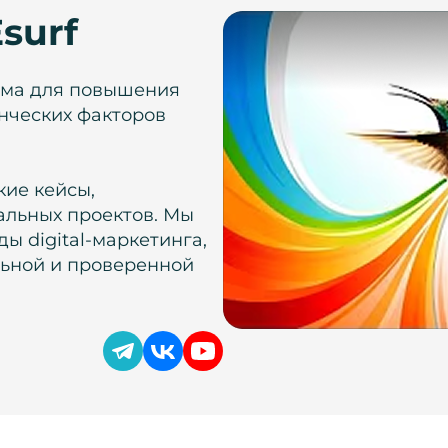
surf
рма для повышения
нческих факторов
кие кейсы,
альных проектов. Мы
ы digital-маркетинга,
льной и проверенной