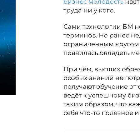
бизнес молодость
наст
труда ни у кого.
Сами технологии БМ не
терминов. Но ранее н
ограниченным кругом 
появилась овладеть м
При чём, высших образ
особых знаний не потре
получают обучение от 
ведёт к успешному би
таким образом, что к
себя что-то полезное 