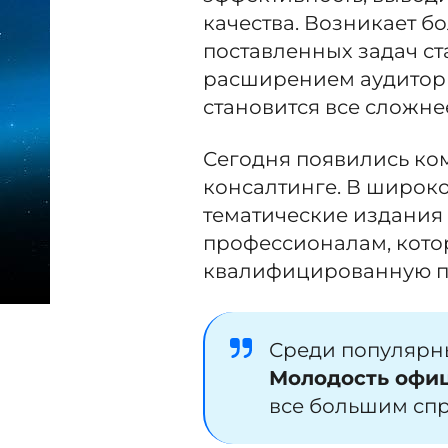
качества. Возникает б
поставленных задач ст
расширением аудитории
становится все сложне
Сегодня появились ко
консалтинге. В широк
тематические издания 
профессионалам, котор
квалифицированную по
Среди популярны
Молодость офи
все большим сп