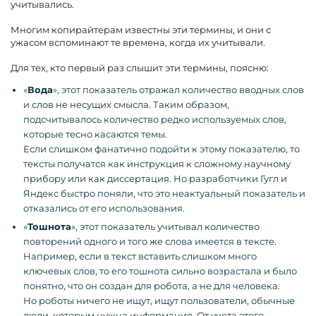
учитывались.
Многим копирайтерам известны эти термины, и они с
ужасом вспоминают те времена, когда их учитывали.
Для тех, кто первый раз слышит эти термины, поясню:
«
Вода
», этот показатель отражал количество вводных слов
и слов не несущих смысла. Таким образом,
подсчитывалось количество редко используемых слов,
которые тесно касаются темы.
Если слишком фанатично подойти к этому показателю, то
тексты получатся как инструкция к сложному научному
прибору или как диссертация. Но разработчики Гугл и
Яндекс быстро поняли, что это неактуальный показатель и
отказались от его использования.
«
Тошнота
», этот показатель учитывал количество
повторений одного и того же слова имеется в тексте.
Например, если в текст вставить слишком много
ключевых слов, то его тошнота сильно возрастала и было
понятно, что он создан для робота, а не для человека.
Но роботы ничего не ищут, ищут пользователи, обычные
люди, которым нужна информация. От учета этого