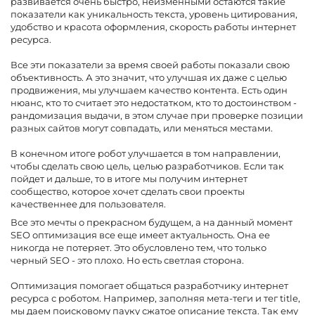
развивается очень быстро, неизменными остаются такие
показатели как уникальность текста, уровень цитирования,
удобство и красота оформления, скорость работы интернет
ресурса.
Все эти показатели за время своей работы показали свою
объективность. А это значит, что улучшая их даже с целью
продвижения, мы улучшаем качество контента. Есть один
нюанс, кто то считает это недостатком, кто то достоинством -
рандомизация выдачи, в этом случае при проверке позиции
разных сайтов могут совпадать, или меняться местами.
В конечном итоге робот улучшается в том направлении,
чтобы сделать свою цель, целью разработчиков. Если так
пойдет и дальше, то в итоге мы получим интернет
сообщество, которое хочет сделать свои проекты
качественнее для пользователя.
Все это мечты о прекрасном будущем, а на данный момент
SEO оптимизация все еще имеет актуальность. Она ее
никогда не потеряет. Это обусловлено тем, что только
черный SEO - это плохо. Но есть светлая сторона.
Оптимизация помогает общаться разработчику интернет
ресурса с роботом. Например, заполняя мета-теги и тег title,
мы даем поисковому пауку сжатое описание текста. Так ему