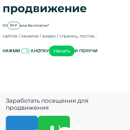
продвижение
От
или бесплатно*
99 ₽
сайтов / каналов / видео / страниц, постов…
Активность на
посещения
просмотры
регистрации
рефералов
отзывы
упоминания
активность на
активность в с
зрители видео
поведение на 
переходы по с
мотивированн
Начать
Нажми
кнопку
и получи
Заработать посещения для
продвижения