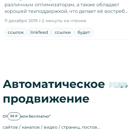
различным оптимизаторам, а также обладает
хорошей техподдержкой, что делает её востреб…
11 декабря 2019 г.
2 минуты на чтение
ссылок
linkfeed
ссылки
будет
Автоматическое
продвижение
От
или бесплатно*
99 ₽
сайтов / каналов / видео / страниц, постов…
Активность на
посещения
просмотры
регистрации
рефералов
отзывы
упоминания
активность на
активность в с
зрители видео
поведение на 
переходы по с
мотивированн