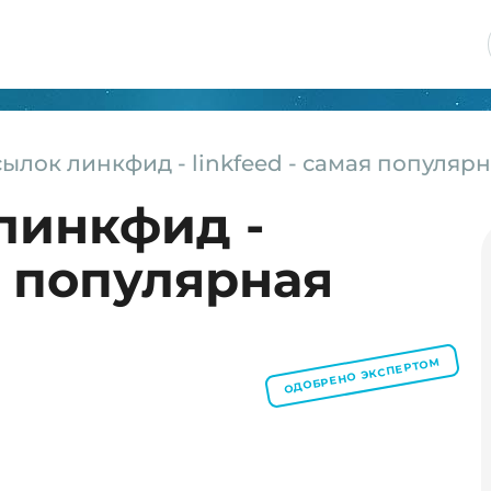
ылок линкфид - linkfeed - самая популяр
линкфид -
я популярная
ОДОБРЕНО ЭКСПЕРТОМ